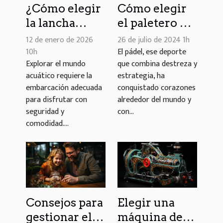
¿Cómo elegir
Cómo elegir
la lancha
el paletero de
neumática
pádel
12 de enero de 2026
26 de julio de 2024 1h
ideal para tus
perfecto para
10h
El pádel, ese deporte
Explorar el mundo
que combina destreza y
aventuras
tu juego
acuático requiere la
estrategia, ha
acuáticas?
embarcación adecuada
conquistado corazones
para disfrutar con
alrededor del mundo y
seguridad y
con...
comodidad....
Consejos para
Elegir una
gestionar el
máquina de