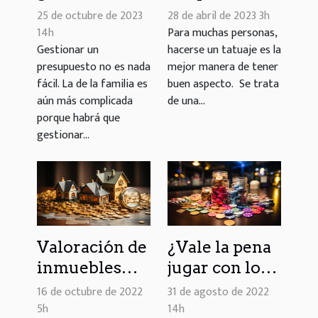
presupuesto
tatuar :
25 de octubre de 2023
28 de abril de 2023 3h
familiar
criterios a
14h
Para muchas personas,
Gestionar un
hacerse un tatuaje es la
tener en
presupuesto no es nada
mejor manera de tener
cuenta
fácil. La de la familia es
buen aspecto. Se trata
aún más complicada
de una...
porque habrá que
gestionar...
Valoración de
¿Vale la pena
inmuebles
jugar con los
con
bonos de los
16 de octubre de 2022
31 de agosto de 2022
realadvisor:
casinos
5h
14h