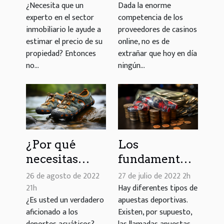
¿Necesita que un
Dada la enorme
¿cómo se
online?
experto en el sector
competencia de los
hace?
inmobiliario le ayude a
proveedores de casinos
estimar el precio de su
online, no es de
propiedad? Entonces
extrañar que hoy en día
no...
ningún...
¿Por qué
Los
necesitas
fundamentos
zapatos de
de lo que
26 de agosto de 2022
27 de julio de 2022 2h
agua?
necesitas
21h
Hay diferentes tipos de
¿Es usted un verdadero
apuestas deportivas.
saber sobre
aficionado a los
Existen, por supuesto,
las apuestas