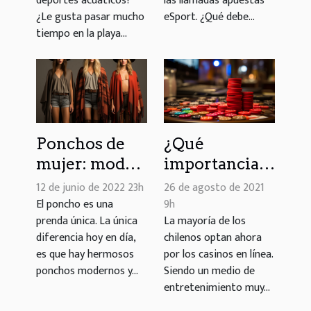
deportes acuáticos?
las llamadas apuestas
de eSports
¿Le gusta pasar mucho
eSport. ¿Qué debe...
tiempo en la playa...
Ponchos de
¿Qué
mujer: moda
importancia
retro siempre
tienen los
12 de junio de 2022 23h
26 de agosto de 2021
en tendencia
casinos
El poncho es una
9h
prenda única. La única
La mayoría de los
para
online
diferencia hoy en día,
chilenos optan ahora
cualquier
chilenos?
es que hay hermosos
por los casinos en línea.
temporada
ponchos modernos y...
Siendo un medio de
entretenimiento muy...