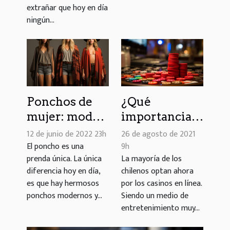
extrañar que hoy en día
ningún...
Ponchos de
¿Qué
mujer: moda
importancia
retro siempre
tienen los
12 de junio de 2022 23h
26 de agosto de 2021
en tendencia
casinos
El poncho es una
9h
prenda única. La única
La mayoría de los
para
online
diferencia hoy en día,
chilenos optan ahora
cualquier
chilenos?
es que hay hermosos
por los casinos en línea.
temporada
ponchos modernos y...
Siendo un medio de
entretenimiento muy...