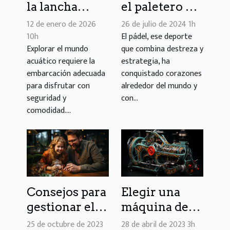
la lancha
el paletero de
neumática
pádel
12 de enero de 2026
26 de julio de 2024 1h
ideal para tus
perfecto para
10h
El pádel, ese deporte
Explorar el mundo
que combina destreza y
aventuras
tu juego
acuático requiere la
estrategia, ha
acuáticas?
embarcación adecuada
conquistado corazones
para disfrutar con
alrededor del mundo y
seguridad y
con...
comodidad....
Consejos para
Elegir una
gestionar el
máquina de
presupuesto
tatuar :
25 de octubre de 2023
28 de abril de 2023 3h