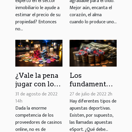
experto en el sector
agradable para el oído.
hace?
inmobiliario le ayude a
Mejor aún, encanta el
estimar el precio de su
corazón, el alma
propiedad? Entonces
cuando lo produce uno...
no...
¿Vale la pena
Los
jugar con los
fundamentos
bonos de los
de lo que
31 de agosto de 2022
27 de julio de 2022 2h
casinos
necesitas
14h
Hay diferentes tipos de
Dada la enorme
apuestas deportivas.
online?
saber sobre
competencia de los
Existen, por supuesto,
las apuestas
proveedores de casinos
las llamadas apuestas
de eSports
online, no es de
eSport. ¿Qué debe...