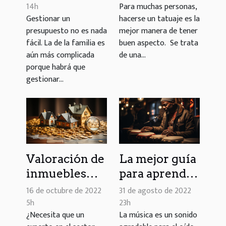
familiar
criterios a
14h
Para muchas personas,
Gestionar un
hacerse un tatuaje es la
tener en
presupuesto no es nada
mejor manera de tener
cuenta
fácil. La de la familia es
buen aspecto. Se trata
aún más complicada
de una...
porque habrá que
gestionar...
Valoración de
La mejor guía
inmuebles
para aprender
con
el tambor de
16 de octubre de 2022
31 de agosto de 2022
realadvisor:
la lengua
5h
23h
¿Necesita que un
La música es un sonido
¿cómo se